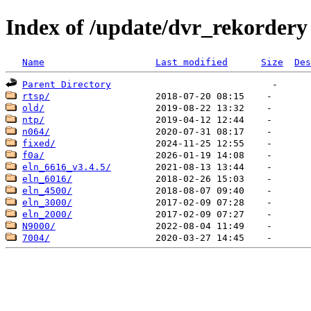
Index of /update/dvr_rekordery
Name
Last modified
Size
Des
Parent Directory
rtsp/
old/
ntp/
n064/
fixed/
f0a/
eln_6616_v3.4.5/
eln_6016/
eln_4500/
eln_3000/
eln_2000/
N9000/
7004/